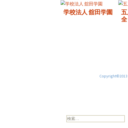
学校法人 舘田学園
五
全
Copyright©2013 H
検
索: