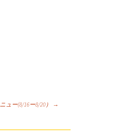
ー(8/16ー8/20）
→