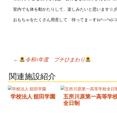
室内でも体を動かたりして、楽しみたいと思います☆
おもちゃをたくさん用意して 待ってま～す(o^―^o)ﾆｺ
Post
←
令和4年度 プチひまわり
navigation
関連施設紹介
学校法人 舘田学園
五所川原第一高等学
全日制