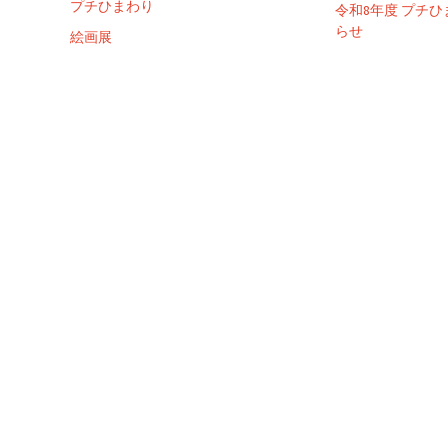
プチひまわり
令和8年度 プチ
らせ
絵画展