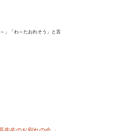
よ～」「わ～たおれそう」と言
長先生のお別れの会
→