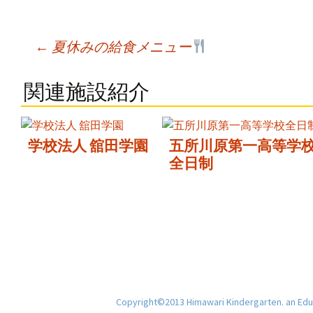
Post
←
夏休みの給食メニュー
navigation
関連施設紹介
学校法人 舘田学園
五所川原第一高等学
全日制
Copyright©2013 Himawari Kindergarten. an Educ