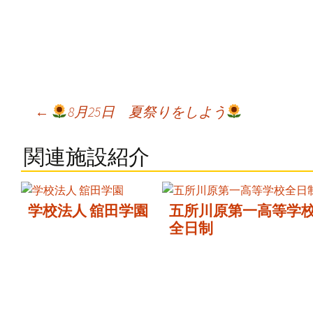
Post
←
8月25日 夏祭りをしよう
navigation
関連施設紹介
学校法人 舘田学園
五所川原第一高等学
全日制