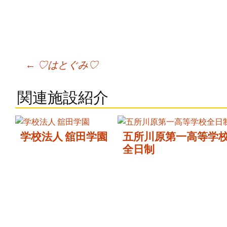
Post
←
♡はとぐみ♡
navigation
関連施設紹介
学校法人 舘田学園
五所川原第一高等学
全日制