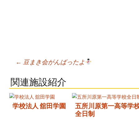
Post
←
豆まき会がんばったよ
navigation
関連施設紹介
学校法人 舘田学園
五所川原第一高等学
全日制