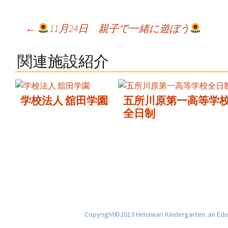
Post
←
11月24日 親子で一緒に遊ぼう
navigation
関連施設紹介
学校法人 舘田学園
五所川原第一高等学
全日制
Copyright©2013 Himawari Kindergarten. an Educ