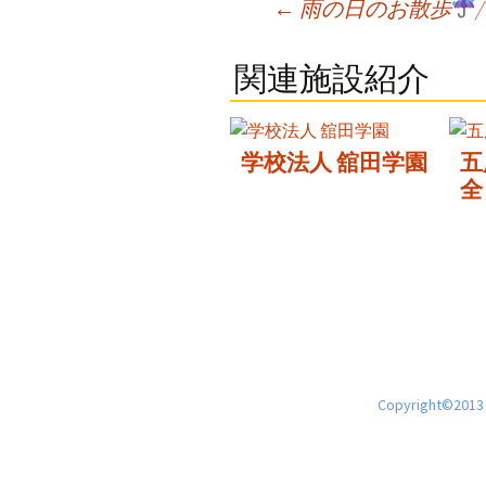
Post
←
雨の日のお散歩
navigation
関連施設紹介
学校法人 舘田学園
五
全
Copyright©2013 H