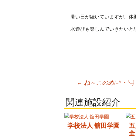
暑い日が続いていますが、体
水遊びも楽しんでいきたいと
Post
←
ね～このめ(=^・^=)
navigation
関連施設紹介
学校法人 舘田学園
五
全