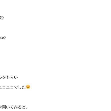
者》
nce》
ルをもらい
ニコニコでした
か聞いてみると、