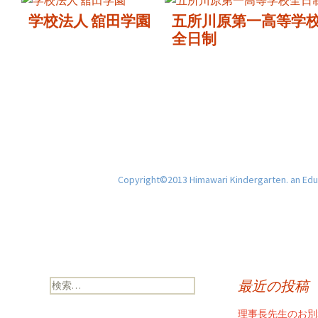
学校法人 舘田学園
五所川原第一高等学
全日制
Copyright©2013 Himawari Kindergarten. an Educ
検
最近の投稿
索:
理事長先生のお別