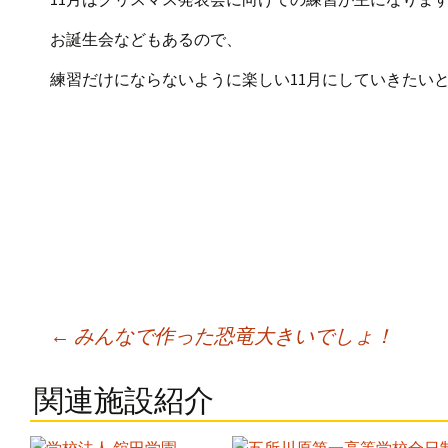
お誕生会などもあるので、
練習だけにならないように楽しい11月にしていきたい
Post
←
みんなで作った恐竜大きいでしょ！
navigation
関連施設紹介