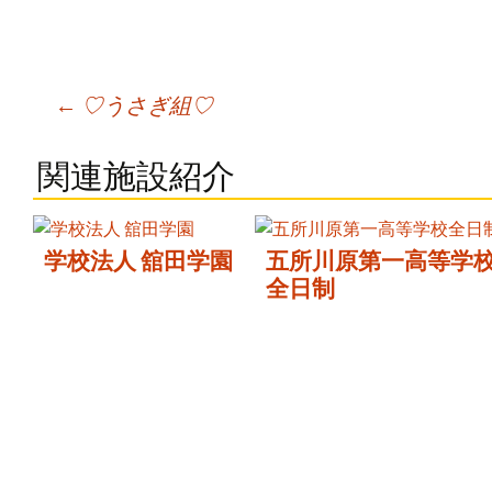
Post
←
♡うさぎ組♡
navigation
関連施設紹介
学校法人 舘田学園
五所川原第一高等学
全日制