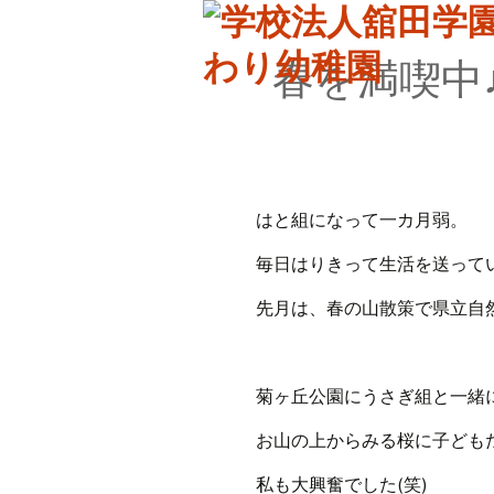
春を満喫中
はと組になって一カ月弱。
毎日はりきって生活を送って
先月は、春の山散策で県立自然
菊ヶ丘公園にうさぎ組と一緒
お山の上からみる桜に子ども
私も大興奮でした(笑)