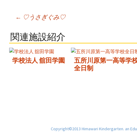
Post
←
♡うさぎぐみ♡
navigation
関連施設紹介
学校法人 舘田学園
五所川原第一高等学
全日制
Copyright©2013 Himawari Kindergarten. an Educ