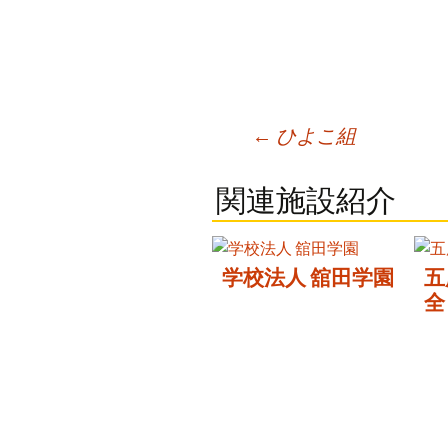
Post
←
ひよこ組
navigation
関連施設紹介
学校法人 舘田学園
五
全