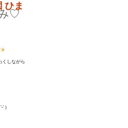
み♡
わくしながら
 )